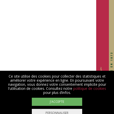
Ce site utilise des cookies pour collecter des statistiques et
©2026 Caves Sunnen-Hoffmann
améliorer votre expérience en ligne. En poursuivant votre
navigation, vous donnez votre consentement implicite pour
Mentions légales
l'utilisation de cookies. Consultez notre
politique de cookies
pour plus d’infos.
Conditions générales de vente
Panier
J'ACCEPTE
Politique de confidentialité
PERSONNALISER